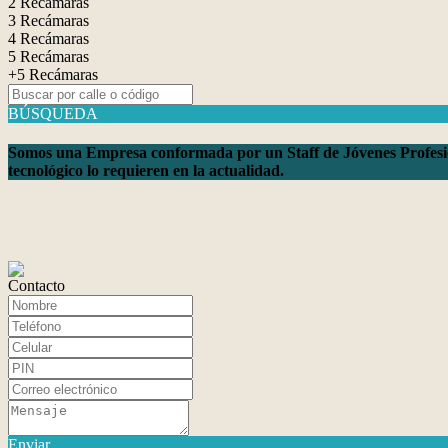
2 Recámaras
3 Recámaras
4 Recámaras
5 Recámaras
+5 Recámaras
BÚSQUEDA
Somos una Empresa conformada por un Staff de Jóvenes Profesiona
tecnológico lo requieren en la actualidad.
Contacto
Enviar