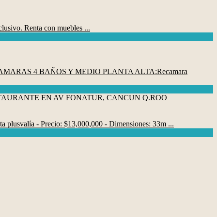
sivo. Renta con muebles ...
RECAMARAS 4 BAÑOS Y MEDIO PLANTA ALTA:Recamara
svalía - Precio: $13,000,000 - Dimensiones: 33m ...