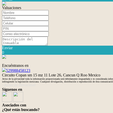
Valuaciones
Enviar
0
Encuéntranos en
529988458123
Circuito Copan sm 15 mz 11 Lote 26, Cancun Q Roo Mexico
Aviso de la privacidad toda la información proporcionada será debidamente resguardada y es considerada inform
infringiendo la legislación mexicana. Cualquier divulgación, distribución o reproducción de ésta comunicació
· Aviso de Privacidad
Síguenos en
Asociados con
¿Qué estás buscando?